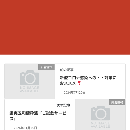
えますと身近に
取り入れられる方法があります。
「エゾウコギ」健康飲料をご存じでしょうか・・1998年以来の取
扱いで優れた働き
がありご愛飲者から喜びや感謝の声をいただいております。
ぜひ、皆様にお試しいただきたくおすすめする逸品です。
新着情報
カテゴリー
新着情報
前の記事
新型コロナ感染への・・対策に
おススメ
2024年7月20日
新着情報
次の記事
蝦夷五和健粋液「ご試飲サービ
ス」
2024年11月25日