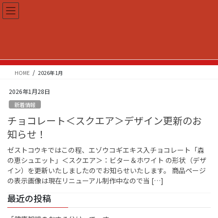
コ
ナ
ン
ビ
テ
ゲ
ン
ー
2026年1月
ツ
シ
へ
ョ
ス
ン
HOME
2026年1月
キ
に
ッ
移
2026年1月28日
プ
動
新着情報
チョコレート＜スクエア＞デザイン更新のお
知らせ！
ゼストコウキではこの程、エゾウコギエキス入チョコレート「森
の恵シュエット」＜スクエア＞：ビター＆ホワイト の形状（デザ
イン）を更新いたしましたのでお知らせいたします。 商品ページ
の表示画像は現在リニューアル制作中なので当 […]
最近の投稿